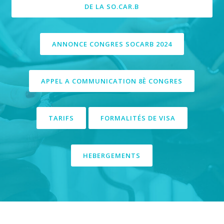
DE LA SO.CAR.B
ANNONCE CONGRES SOCARB 2024
APPEL A COMMUNICATION 8È CONGRES
TARIFS
FORMALITÉS DE VISA
HEBERGEMENTS